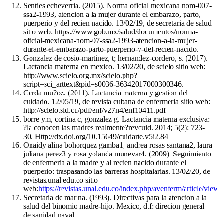
Senties echeverria. (2015). Norma oficial mexicana nom-007-
ssa2-1993, atencion a la mujer durante el embarazo, parto,
puerperio y del recien nacido. 13/02/19, de secretaria de salud
sitio web: https://www.gob.mx/salud/documentos/norma-
oficial-mexicana-nom-07-ssa2-1993-atencion-a-la-mujer-
durante-el-embarazo-parto-puerperio-y-del-recien-nacido.
Gonzalez de cosio-martinez, t; hernandez-cordero, s. (2017).
Lactancia materna en mexico. 13/02/20, de scielo sitio web:
http://www.scielo.org.mx/scielo.php?
script=sci_arttext&pid=s0036-36342017000300346.
Cerda mu?oz. (2011). Lactancia materna y gestion del
cuidado. 12/05/19, de revista cubana de enfermeria sitio web:
http://scielo.sld.cu/pdf/enf/v27n4/enf10411.pdf
borre ym, cortina c, gonzalez g. Lactancia materna exclusiva:
?la conocen las madres realmente?revcuid. 2014; 5(2): 723-
30. Http://dx.doi.org/10.15649/cuidarte.v5i2.84
Onaidy alina bohorquez gamba1, andrea rosas santana2, laura
juliana perez3 y rosa yolanda munevar4. (2009). Seguimiento
de enfermeria a la madre y al recien nacido durante el
puerperio: traspasando las barreras hospitalarias. 13/02/20, de
revistas.unal.edu.co sitio
web:
https://revistas.unal.edu.co/index.php/avenferm/article/v
Secretaria de marina. (1993). Directivas para la atencion a la
salud del binomio madre-hijo. Mexico, d.f: direcion general
de sanidad naval.