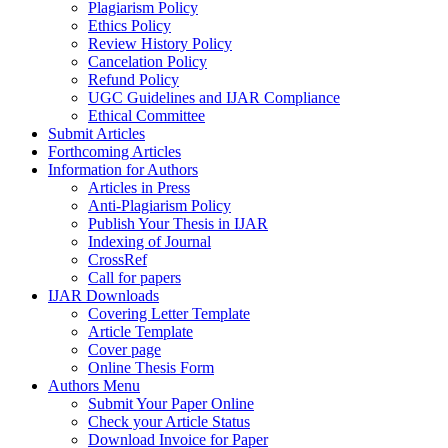
Plagiarism Policy
Ethics Policy
Review History Policy
Cancelation Policy
Refund Policy
UGC Guidelines and IJAR Compliance
Ethical Committee
Submit Articles
Forthcoming Articles
Information for Authors
Articles in Press
Anti-Plagiarism Policy
Publish Your Thesis in IJAR
Indexing of Journal
CrossRef
Call for papers
IJAR Downloads
Covering Letter Template
Article Template
Cover page
Online Thesis Form
Authors Menu
Submit Your Paper Online
Check your Article Status
Download Invoice for Paper