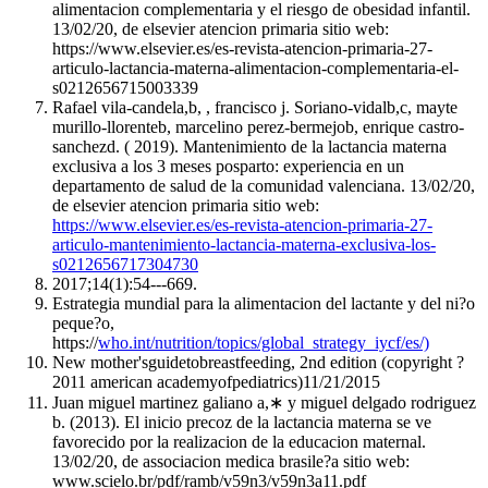
alimentacion complementaria y el riesgo de obesidad infantil.
13/02/20, de elsevier atencion primaria sitio web:
https://www.elsevier.es/es-revista-atencion-primaria-27-
articulo-lactancia-materna-alimentacion-complementaria-el-
s0212656715003339
Rafael vila-candela,b, , francisco j. Soriano-vidalb,c, mayte
murillo-llorenteb, marcelino perez-bermejob, enrique castro-
sanchezd. ( 2019). Mantenimiento de la lactancia materna
exclusiva a los 3 meses posparto: experiencia en un
departamento de salud de la comunidad valenciana. 13/02/20,
de elsevier atencion primaria sitio web:
https://www.elsevier.es/es-revista-atencion-primaria-27-
articulo-mantenimiento-lactancia-materna-exclusiva-los-
s0212656717304730
2017;14(1):54---669.
Estrategia mundial para la alimentacion del lactante y del ni?o
peque?o,
https://
who.int/nutrition/topics/global_strategy_iycf/es/)
New mother'sguidetobreastfeeding, 2nd edition (copyright ?
2011 american academyofpediatrics)11/21/2015
Juan miguel martinez galiano a,∗ y miguel delgado rodriguez
b. (2013). El inicio precoz de la lactancia materna se ve
favorecido por la realizacion de la educacion maternal.
13/02/20, de associacion medica brasile?a sitio web:
www.scielo.br/pdf/ramb/v59n3/v59n3a11.pdf