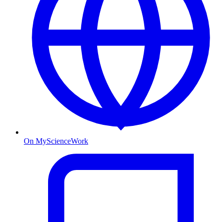
On MyScienceWork