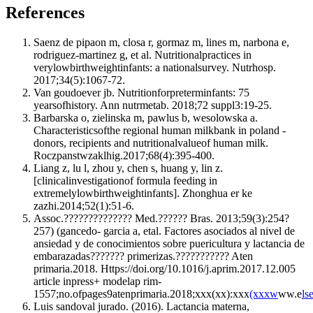
References
Saenz de pipaon m, closa r, gormaz m, lines m, narbona e,
rodriguez-martinez g, et al. Nutritionalpractices in
verylowbirthweightinfants: a nationalsurvey. Nutrhosp.
2017;34(5):1067-72.
Van goudoever jb. Nutritionforpreterminfants: 75
yearsofhistory. Ann nutrmetab. 2018;72 suppl3:19-25.
Barbarska o, zielinska m, pawlus b, wesolowska a.
Characteristicsofthe regional human milkbank in poland -
donors, recipients and nutritionalvalueof human milk.
Roczpanstwzaklhig.2017;68(4):395-400.
Liang z, lu l, zhou y, chen s, huang y, lin z.
[clinicalinvestigationof formula feeding in
extremelylowbirthweightinfants]. Zhonghua er ke
zazhi.2014;52(1):51-6.
Assoc.?????????????? Med.?????? Bras. 2013;59(3):254?
257) (gancedo- garcia a, etal. Factores asociados al nivel de
ansiedad y de conocimientos sobre puericultura y lactancia de
embarazadas??????? primerizas.??????????? Aten
primaria.2018. Https://doi.org/10.1016/j.aprim.2017.12.005
article inpress+ modelap rim-
1557;no.ofpages9atenprimaria.2018;xxx(xx):xxx
(xxxw
ww.e
ls
Luis sandoval jurado. (2016). Lactancia materna,