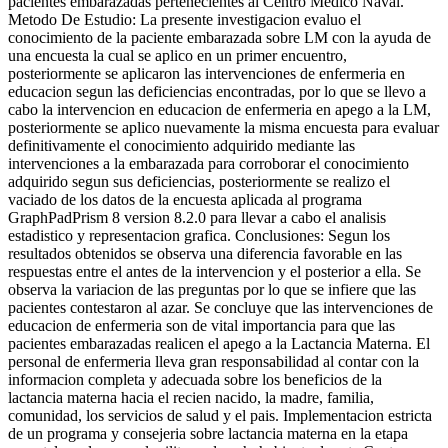
pacientes embarazadas pertenecientes al Centro Medico Naval.
Metodo De Estudio: La presente investigacion evaluo el
conocimiento de la paciente embarazada sobre LM con la ayuda de
una encuesta la cual se aplico en un primer encuentro,
posteriormente se aplicaron las intervenciones de enfermeria en
educacion segun las deficiencias encontradas, por lo que se llevo a
cabo la intervencion en educacion de enfermeria en apego a la LM,
posteriormente se aplico nuevamente la misma encuesta para evaluar
definitivamente el conocimiento adquirido mediante las
intervenciones a la embarazada para corroborar el conocimiento
adquirido segun sus deficiencias, posteriormente se realizo el
vaciado de los datos de la encuesta aplicada al programa
GraphPadPrism 8 version 8.2.0 para llevar a cabo el analisis
estadistico y representacion grafica. Conclusiones: Segun los
resultados obtenidos se observa una diferencia favorable en las
respuestas entre el antes de la intervencion y el posterior a ella. Se
observa la variacion de las preguntas por lo que se infiere que las
pacientes contestaron al azar. Se concluye que las intervenciones de
educacion de enfermeria son de vital importancia para que las
pacientes embarazadas realicen el apego a la Lactancia Materna. El
personal de enfermeria lleva gran responsabilidad al contar con la
informacion completa y adecuada sobre los beneficios de la
lactancia materna hacia el recien nacido, la madre, familia,
comunidad, los servicios de salud y el pais. Implementacion estricta
de un programa y consejeria sobre lactancia materna en la etapa